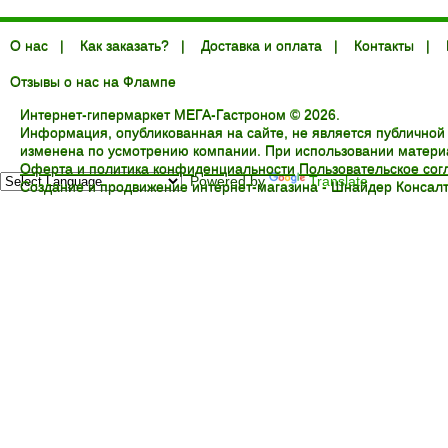
О нас
|
Как заказать?
|
Доставка и оплата
|
Контакты
|
Отзывы о нас на Флампе
Интернет-гипермаркет МЕГА-Гастроном © 2026.
Информация, опубликованная на сайте, не является публичной
изменена по усмотрению компании. При использовании материал
Оферта и политика конфиденциальности
Пользовательское со
Powered by
Translate
Создание и продвижение интернет-магазина -
Шнайдер Консалт