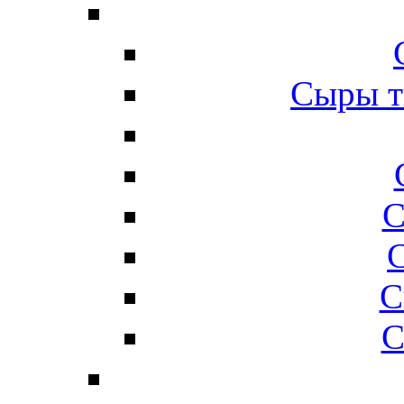
Сыры т
С
С
С