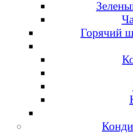
Зелены
Ч
Горячий ш
К
Конди