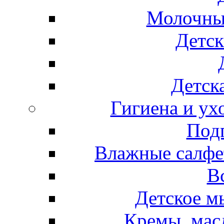
Молочные
Детск
Детска
Гигиена и ух
Подг
Влажные салфет
В
Детское м
Кремы, мас