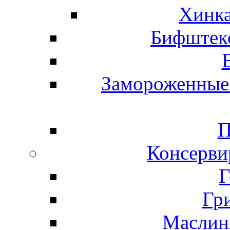
Хинка
Бифштекс
Замороженные 
П
Консерви
Г
Гр
Маслины