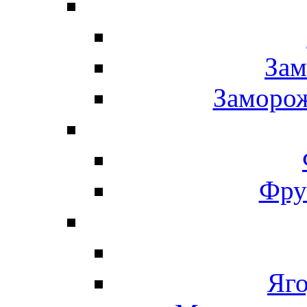
Зам
Заморо
Фру
Яг