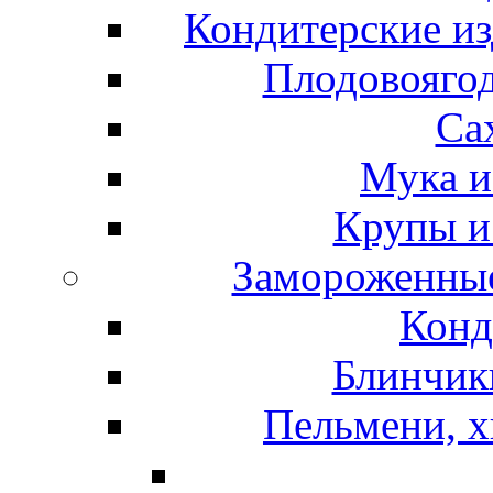
Кондитерские из
Плодовоягод
Са
Мука и
Крупы и
Замороженные
Конд
Блинчики
Пельмени, х