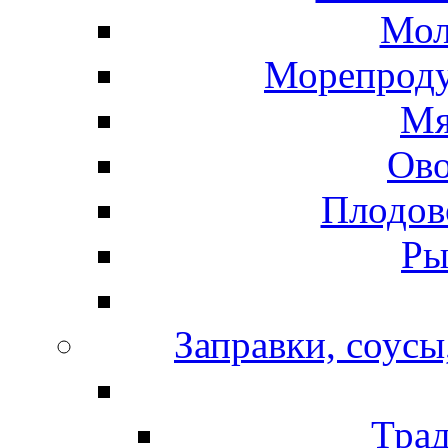
Мол
Морепроду
Мя
Ов
Плодов
Ры
Заправки, соусы
Тра