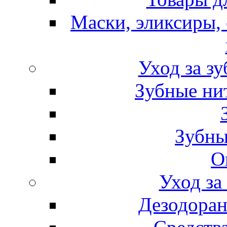
Маски, эликсиры, 
Уход за з
Зубные ни
Зубны
О
Уход за
Дезодоран