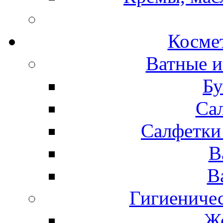
Космет
Ватные и
Бу
Са
Салфетки
В
В
Гигиениче
Же