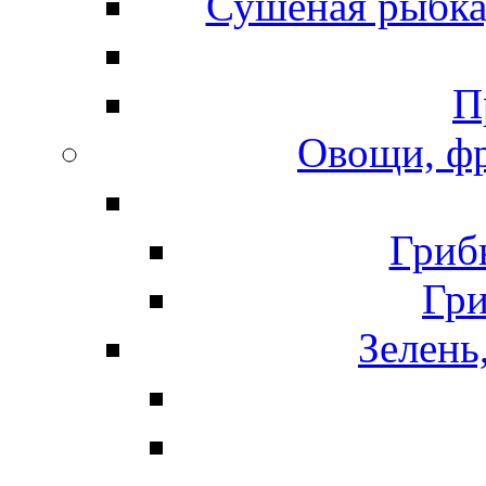
Сушеная рыбка
П
Овощи, фр
Гриб
Гр
Зелень