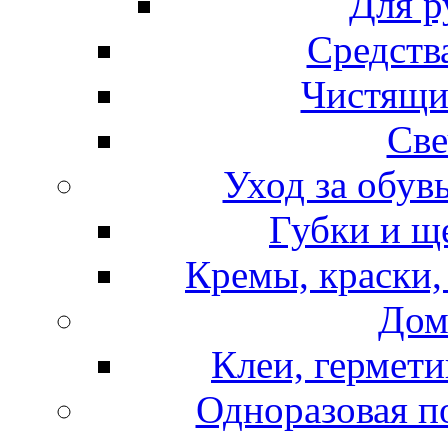
Для р
Средств
Чистящи
Све
Уход за обув
Губки и щ
Кремы, краски,
Дом
Клеи, гермети
Одноразовая по