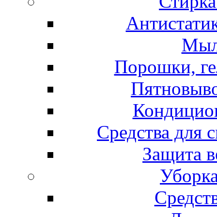
Стирка
Антистатик
Мыл
Порошки, ге
Пятновыво
Кондицион
Средства для 
Защита в
Уборка
Средст