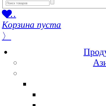
…
Корзина пуста
〉
Прод
Ази