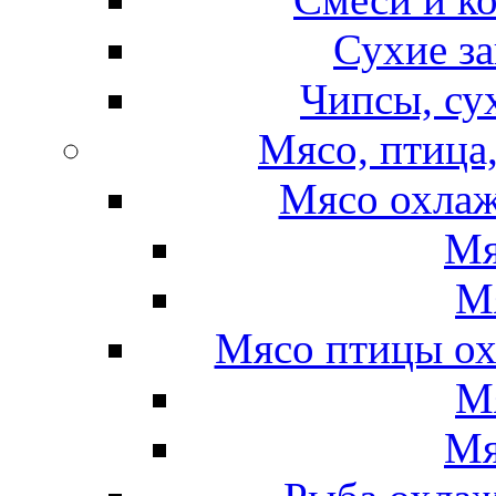
Сухие за
Чипсы, су
Мясо, птица
Мясо охлаж
Мя
М
Мясо птицы ох
М
Мя