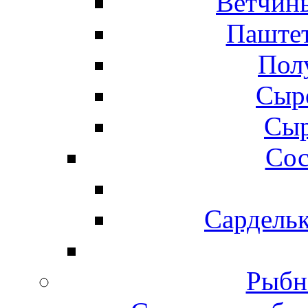
Ветчины
Паштет
Пол
Сыр
Сыр
Сос
Сардельк
Рыбн