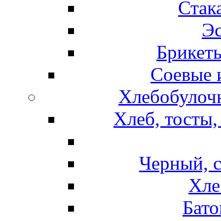
Стак
Эс
Брикет
Соевые 
Хлебобулочн
Хлеб, тосты,
Черный, 
Хле
Бато