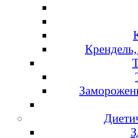
Крендель,
Т
Замороженн
Диети
З