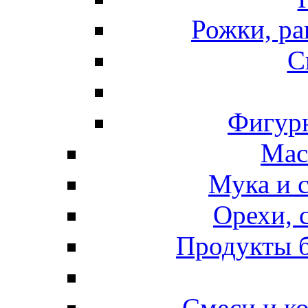
Рожки, ра
С
Фигурн
Мас
Мука и 
Орехи, 
Продукты б
Смеси и к