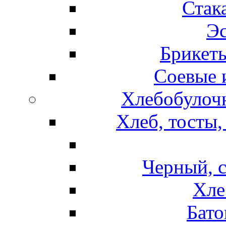
Стак
Эс
Брикет
Соевые 
Хлебобулочн
Хлеб, тосты,
Черный, 
Хле
Бато