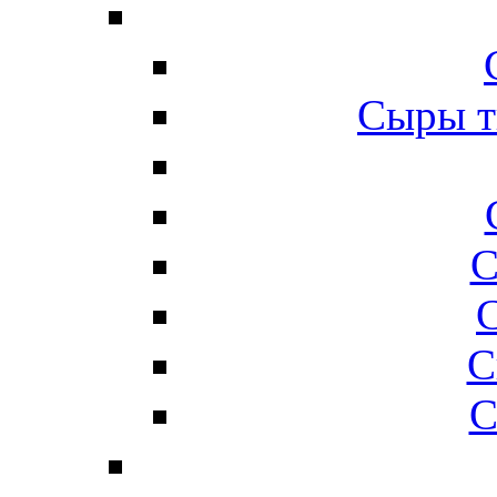
Сыры т
С
С
С