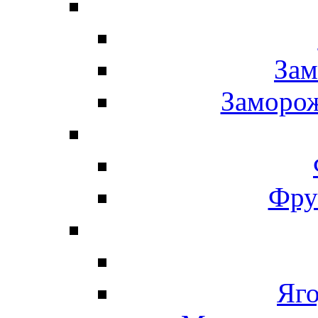
Зам
Заморо
Фру
Яг