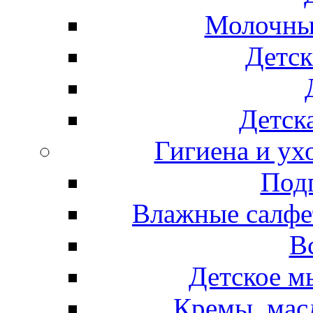
Молочные
Детск
Детска
Гигиена и ух
Подг
Влажные салфет
В
Детское м
Кремы, мас