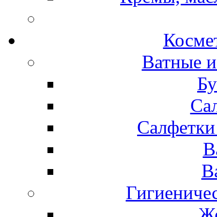
Космет
Ватные и
Бу
Са
Салфетки
В
В
Гигиениче
Же