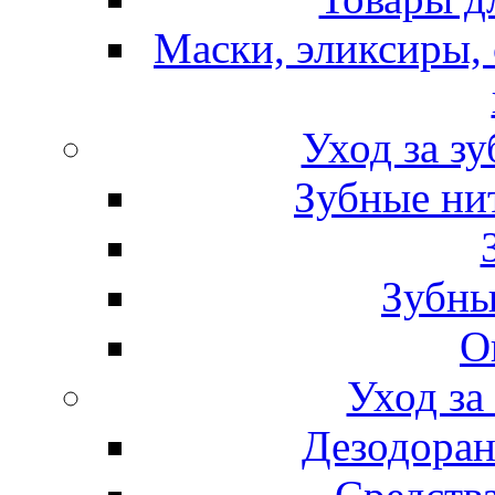
Маски, эликсиры, 
Уход за з
Зубные ни
Зубны
О
Уход за
Дезодоран