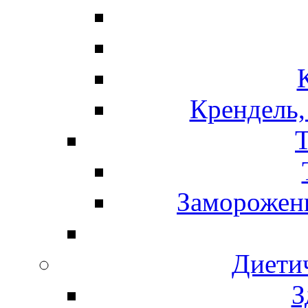
Крендель,
Т
Замороженн
Диети
З