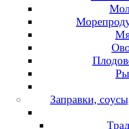
Мол
Морепроду
Мя
Ов
Плодов
Ры
Заправки, соусы
Тра