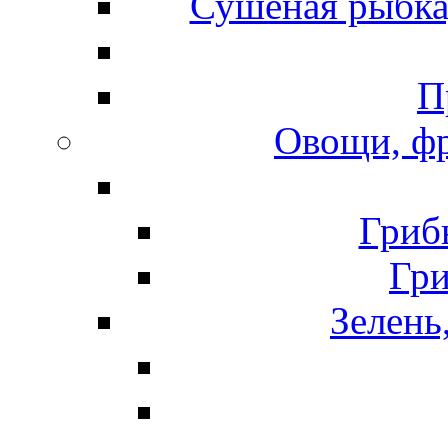
Сушеная рыбка
П
Овощи, фр
Гриб
Гр
Зелень