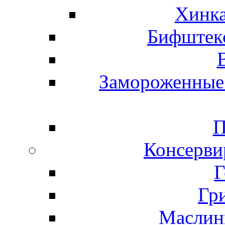
Хинка
Бифштекс
Замороженные 
П
Консерви
Г
Гр
Маслины