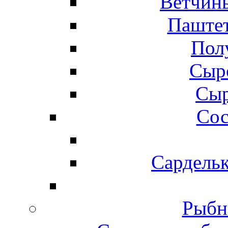
Ветчины
Паштет
Пол
Сыр
Сыр
Сос
Сардельк
Рыбн