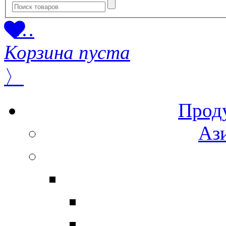
…
Корзина пуста
〉
Прод
Ази