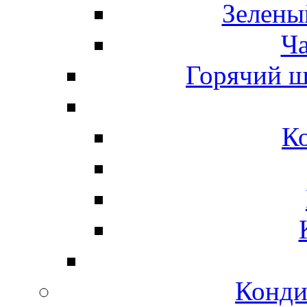
Зелены
Ч
Горячий ш
К
Конди