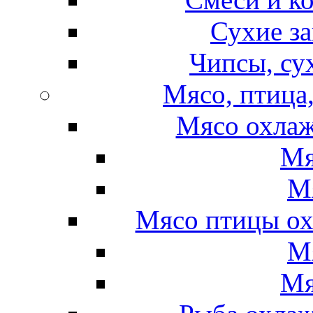
Сухие за
Чипсы, су
Мясо, птица
Мясо охлаж
Мя
М
Мясо птицы ох
М
Мя