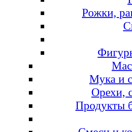
Рожки, ра
С
Фигурн
Мас
Мука и 
Орехи, 
Продукты б
Смеси и к