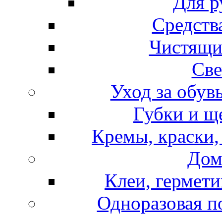
Для р
Средств
Чистящи
Све
Уход за обув
Губки и щ
Кремы, краски,
Дом
Клеи, гермети
Одноразовая по