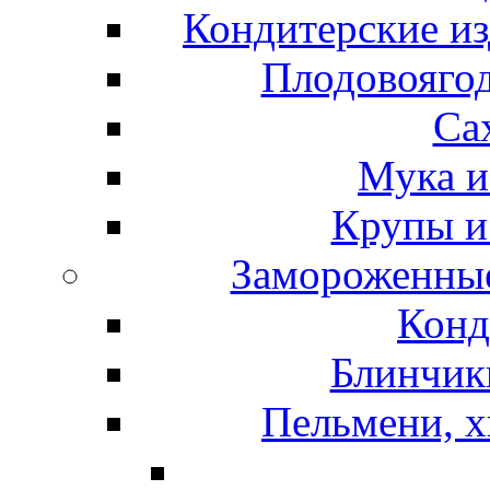
Кондитерские из
Плодовоягод
Са
Мука и
Крупы и
Замороженные
Конд
Блинчики
Пельмени, х