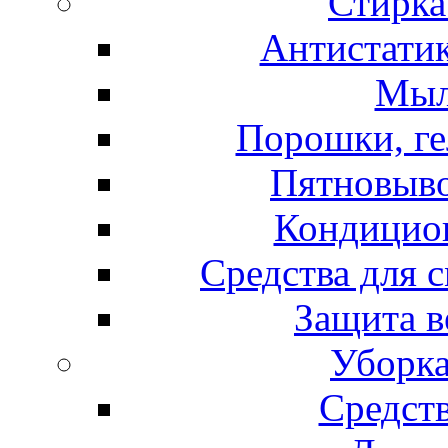
Стирка
Антистатик
Мыл
Порошки, ге
Пятновыво
Кондицион
Средства для 
Защита в
Уборка
Средст