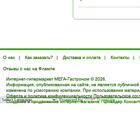
О нас
|
Как заказать?
|
Доставка и оплата
|
Контакты
|
Отзывы о нас на Флампе
Интернет-гипермаркет МЕГА-Гастроном © 2026.
Информация, опубликованная на сайте, не является публичной
изменена по усмотрению компании. При использовании материал
Оферта и политика конфиденциальности
Пользовательское со
Powered by
Translate
Создание и продвижение интернет-магазина -
Шнайдер Консалт