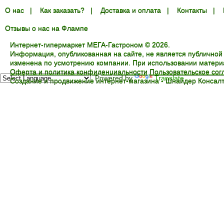
О нас
|
Как заказать?
|
Доставка и оплата
|
Контакты
|
Отзывы о нас на Флампе
Интернет-гипермаркет МЕГА-Гастроном © 2026.
Информация, опубликованная на сайте, не является публичной
изменена по усмотрению компании. При использовании материал
Оферта и политика конфиденциальности
Пользовательское со
Powered by
Translate
Создание и продвижение интернет-магазина -
Шнайдер Консалт