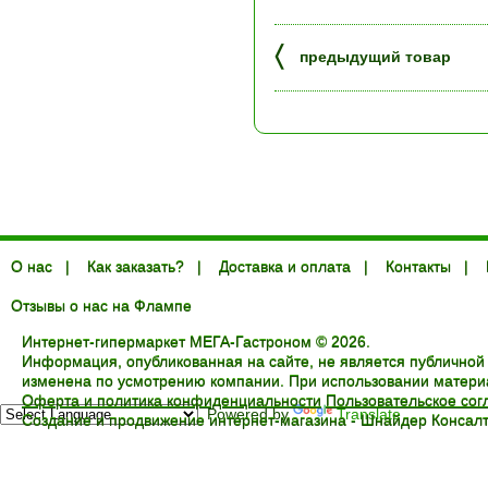
〈
предыдущий товар
О нас
|
Как заказать?
|
Доставка и оплата
|
Контакты
|
Отзывы о нас на Флампе
Интернет-гипермаркет МЕГА-Гастроном © 2026.
Информация, опубликованная на сайте, не является публичной
изменена по усмотрению компании. При использовании материал
Оферта и политика конфиденциальности
Пользовательское со
Powered by
Translate
Создание и продвижение интернет-магазина -
Шнайдер Консалт