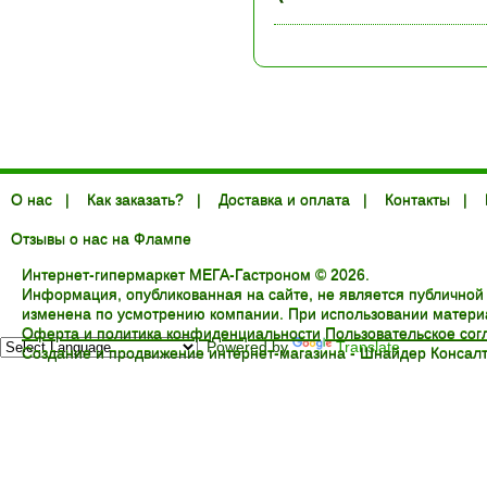
О нас
|
Как заказать?
|
Доставка и оплата
|
Контакты
|
Отзывы о нас на Флампе
Интернет-гипермаркет МЕГА-Гастроном © 2026.
Информация, опубликованная на сайте, не является публичной
изменена по усмотрению компании. При использовании материал
Оферта и политика конфиденциальности
Пользовательское со
Powered by
Translate
Создание и продвижение интернет-магазина -
Шнайдер Консалт