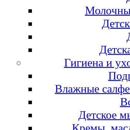
Молочные
Детск
Детска
Гигиена и ух
Подг
Влажные салфет
В
Детское м
Кремы, мас