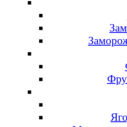
Зам
Заморо
Фру
Яг