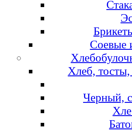
Стак
Эс
Брикет
Соевые 
Хлебобулочн
Хлеб, тосты,
Черный, 
Хле
Бато