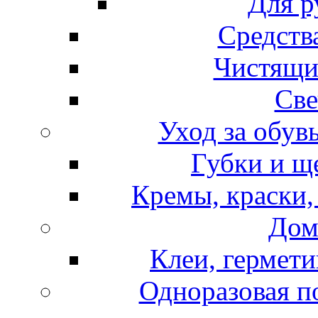
Для р
Средств
Чистящи
Све
Уход за обув
Губки и щ
Кремы, краски,
Дом
Клеи, гермети
Одноразовая по