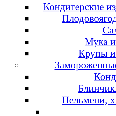
Кондитерские из
Плодовоягод
Са
Мука и
Крупы и
Замороженные
Конд
Блинчики
Пельмени, х