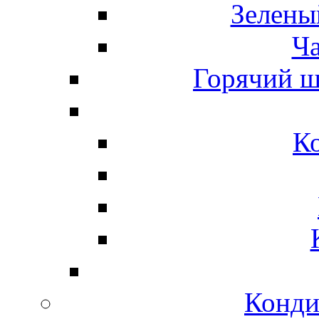
Зелены
Ч
Горячий ш
К
Конди