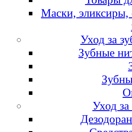
Маски, эликсиры, 
Уход за з
Зубные ни
Зубны
О
Уход за
Дезодоран