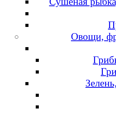
Сушеная рыбка
П
Овощи, фр
Гриб
Гр
Зелень