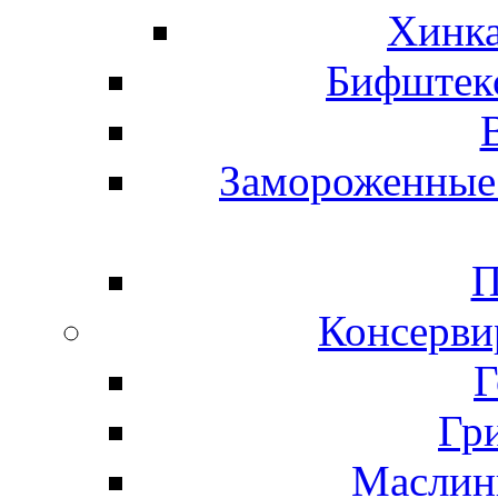
Хинка
Бифштекс
Замороженные 
П
Консерви
Г
Гр
Маслины