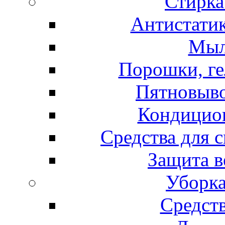
Стирка
Антистатик
Мыл
Порошки, ге
Пятновыво
Кондицион
Средства для 
Защита в
Уборка
Средст