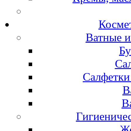
Космет
Ватные и
Бу
Са
Салфетки
В
В
Гигиениче
Же