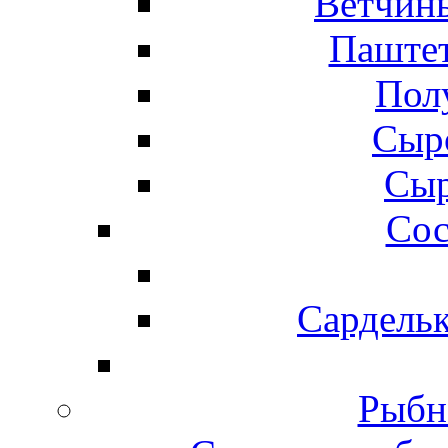
Ветчины
Паштет
Пол
Сыр
Сыр
Сос
Сардельк
Рыбн