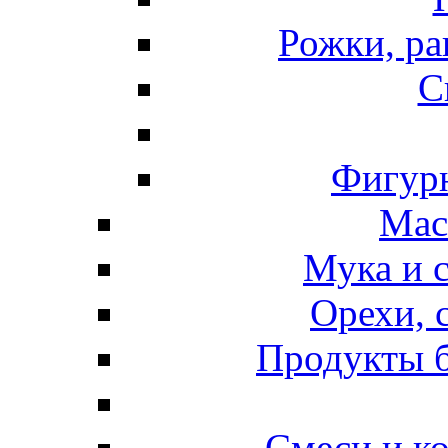
Рожки, ра
С
Фигурн
Мас
Мука и 
Орехи, 
Продукты б
Смеси и к