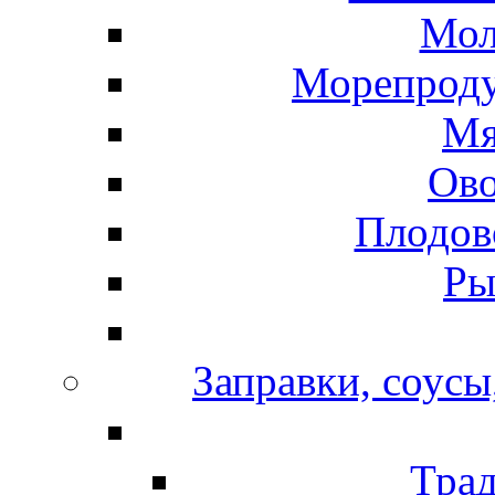
Мол
Морепроду
Мя
Ов
Плодов
Ры
Заправки, соусы
Тра