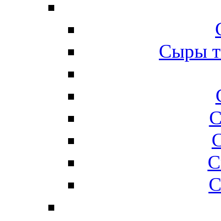
Сыры т
С
С
С