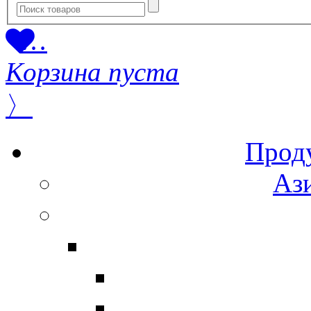
…
Корзина пуста
〉
Прод
Ази