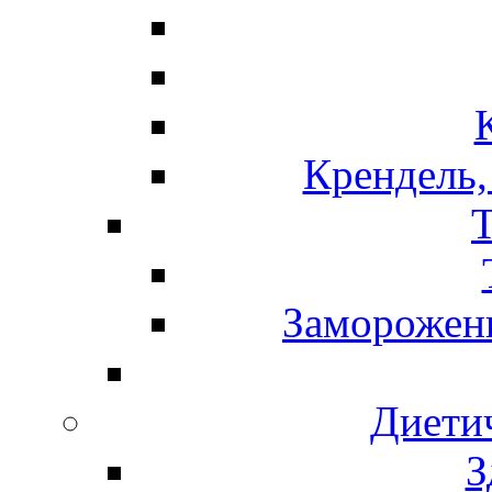
Крендель,
Т
Замороженн
Диети
З