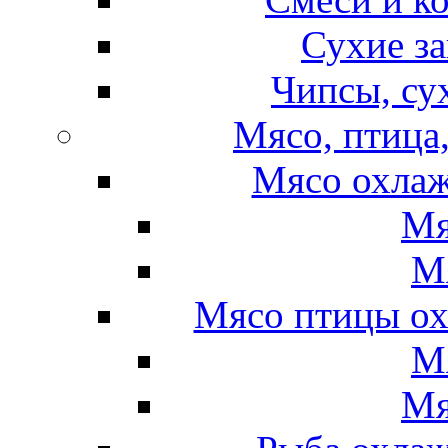
Сухие за
Чипсы, су
Мясо, птица
Мясо охлаж
Мя
М
Мясо птицы ох
М
Мя