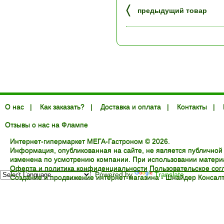
〈
предыдущий товар
О нас
|
Как заказать?
|
Доставка и оплата
|
Контакты
|
Отзывы о нас на Флампе
Интернет-гипермаркет МЕГА-Гастроном © 2026.
Информация, опубликованная на сайте, не является публичной
изменена по усмотрению компании. При использовании материал
Оферта и политика конфиденциальности
Пользовательское со
Powered by
Translate
Создание и продвижение интернет-магазина -
Шнайдер Консалт