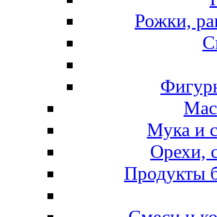
Рожки, ра
С
Фигурн
Мас
Мука и 
Орехи, 
Продукты б
Смеси и к