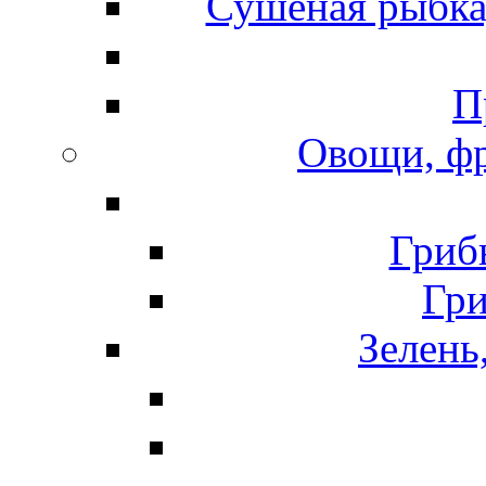
Сушеная рыбка
П
Овощи, фр
Гриб
Гр
Зелень