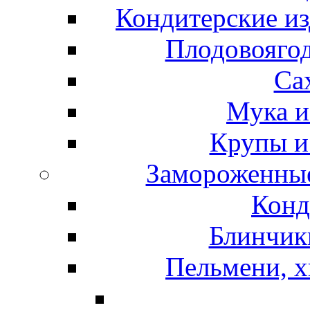
Кондитерские из
Плодовоягод
Са
Мука и
Крупы и
Замороженные
Конд
Блинчики
Пельмени, х