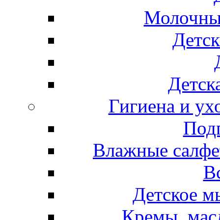
Молочные
Детск
Детска
Гигиена и ух
Подг
Влажные салфет
В
Детское м
Кремы, мас