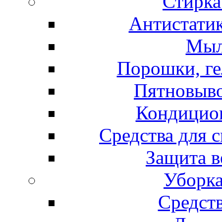
Стирка
Антистатик
Мыл
Порошки, ге
Пятновыво
Кондицион
Средства для 
Защита в
Уборка
Средст