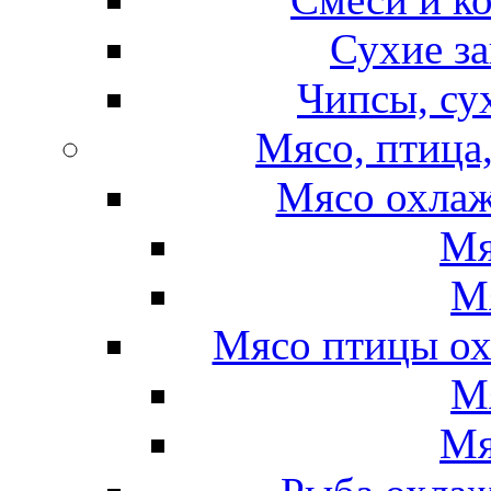
Сухие за
Чипсы, су
Мясо, птица
Мясо охлаж
Мя
М
Мясо птицы ох
М
Мя