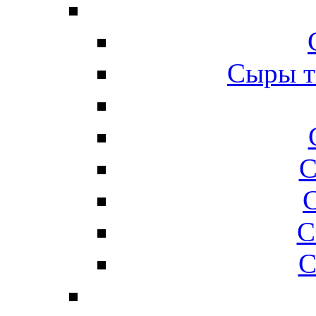
Сыры т
С
С
С