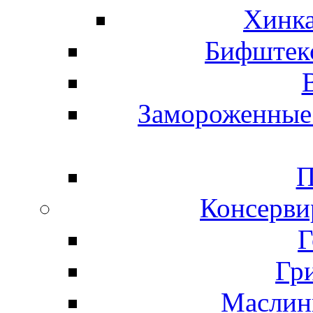
Хинка
Бифштекс
Замороженные 
П
Консерви
Г
Гр
Маслины