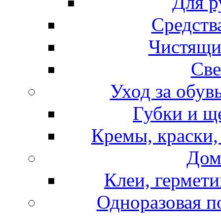
Для р
Средств
Чистящи
Све
Уход за обув
Губки и щ
Кремы, краски,
Дом
Клеи, гермети
Одноразовая по