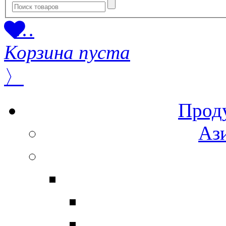
…
Корзина пуста
〉
Прод
Ази