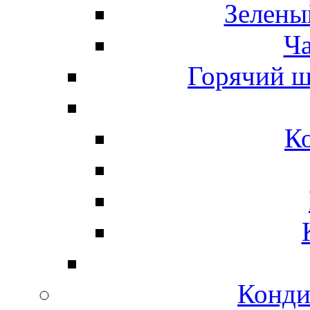
Зелены
Ч
Горячий ш
К
Конди