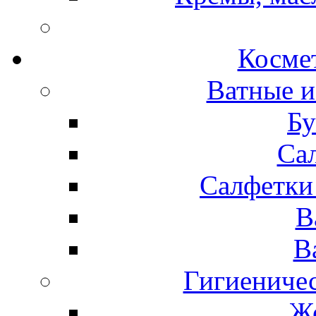
Космет
Ватные и
Бу
Са
Салфетки
В
В
Гигиениче
Же