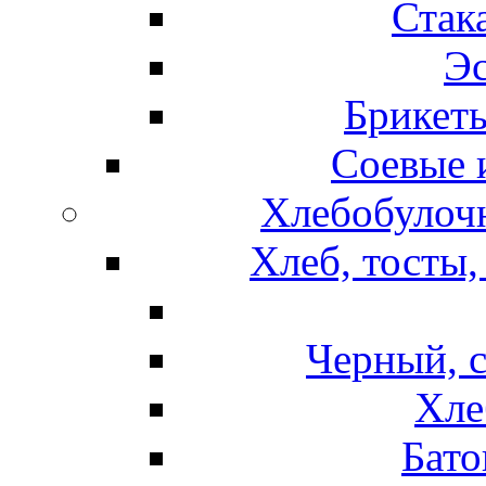
Стак
Эс
Брикет
Соевые 
Хлебобулочн
Хлеб, тосты,
Черный, 
Хле
Бато