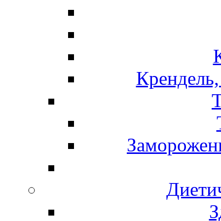
Крендель,
Т
Замороженн
Диети
З