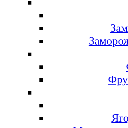
Зам
Заморо
Фру
Яг