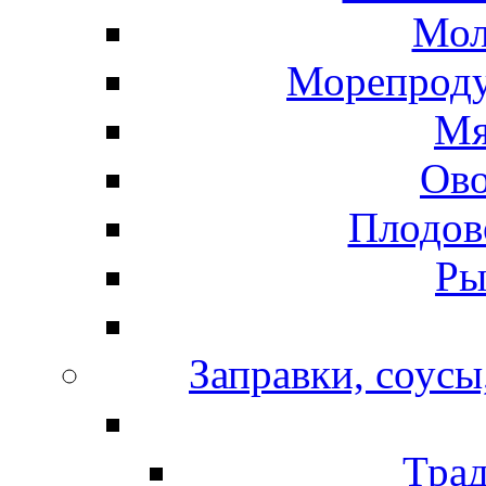
Мол
Морепроду
Мя
Ов
Плодов
Ры
Заправки, соусы
Тра