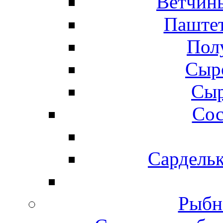
Ветчины
Паштет
Пол
Сыр
Сыр
Сос
Сардельк
Рыбн