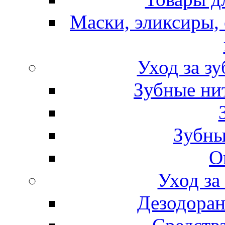
Маски, эликсиры, 
Уход за з
Зубные ни
Зубны
О
Уход за
Дезодоран