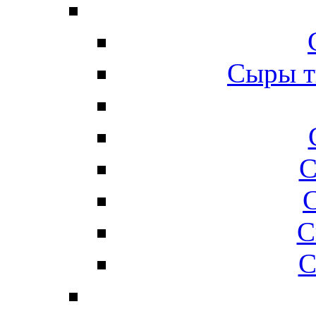
Сыры т
С
С
С