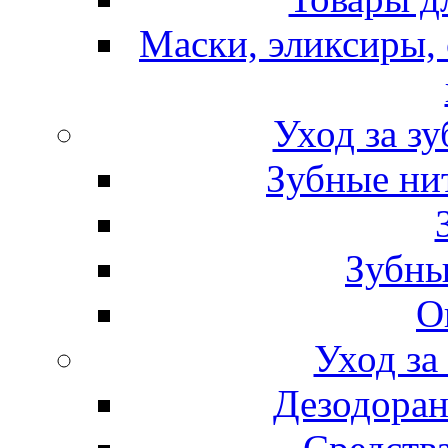
Маски, эликсиры, 
Уход за з
Зубные ни
Зубны
О
Уход за
Дезодоран