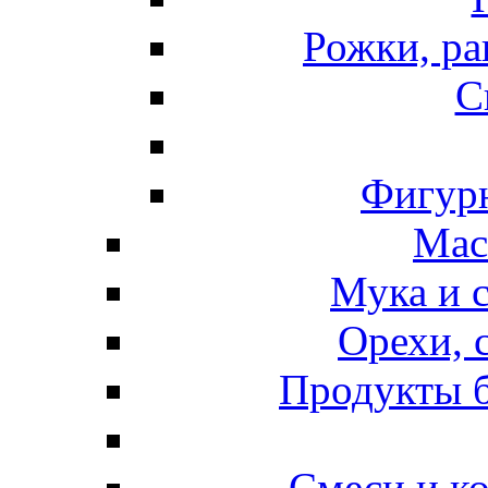
Рожки, ра
С
Фигурн
Мас
Мука и 
Орехи, 
Продукты б
Смеси и к