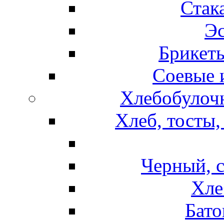
Стак
Эс
Брикет
Соевые 
Хлебобулочн
Хлеб, тосты,
Черный, 
Хле
Бато