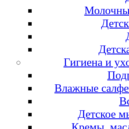
Молочные
Детск
Детска
Гигиена и ух
Подг
Влажные салфет
В
Детское м
Кремы, мас