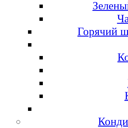
Зелены
Ч
Горячий ш
К
Конди