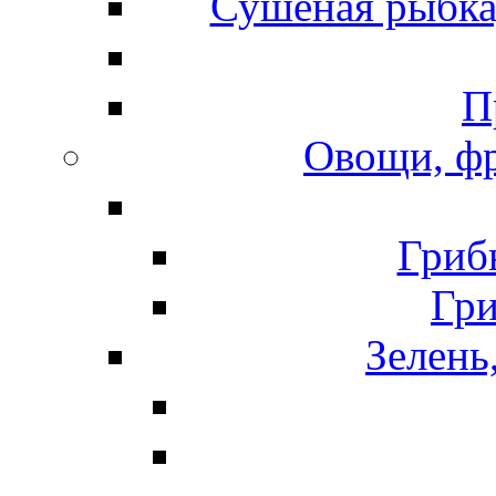
Сушеная рыбка
П
Овощи, фр
Гриб
Гр
Зелень