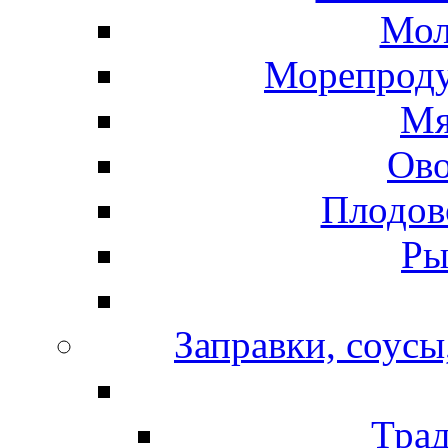
Мол
Морепроду
Мя
Ов
Плодов
Ры
Заправки, соусы
Тра