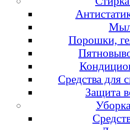
Стирка
Антистатик
Мыл
Порошки, ге
Пятновыво
Кондицион
Средства для 
Защита в
Уборка
Средст