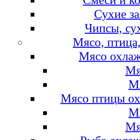
Сухие за
Чипсы, су
Мясо, птица
Мясо охлаж
Мя
М
Мясо птицы ох
М
Мя