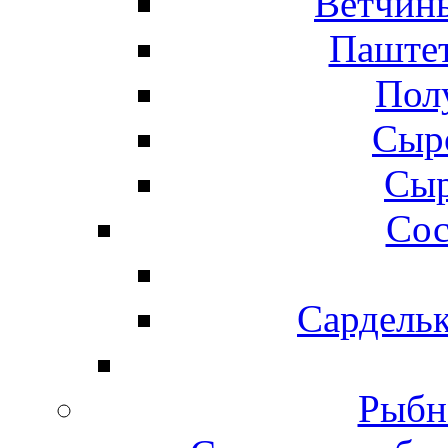
Ветчины
Паштет
Пол
Сыр
Сыр
Сос
Сардельк
Рыбн