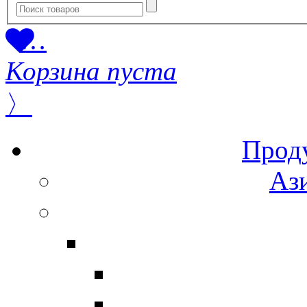
…
Корзина пуста
〉
Прод
Ази