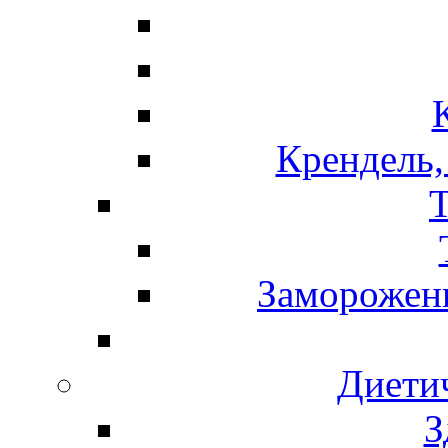
Крендель,
Т
Замороженн
Диети
З