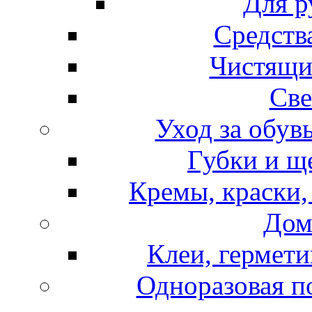
Для р
Средств
Чистящи
Све
Уход за обув
Губки и щ
Кремы, краски,
Дом
Клеи, гермети
Одноразовая по