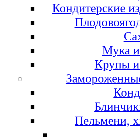
Кондитерские из
Плодовоягод
Са
Мука и
Крупы и
Замороженные
Конд
Блинчики
Пельмени, х