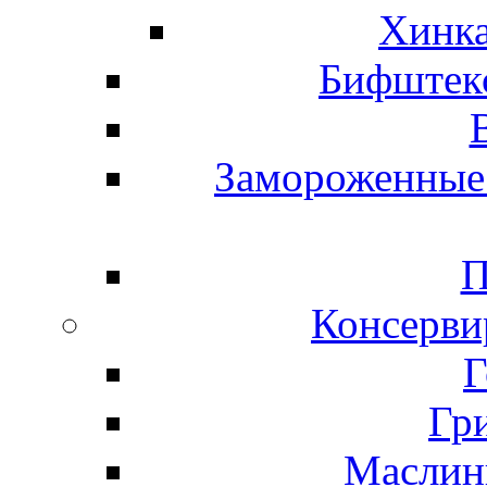
Хинка
Бифштекс
Замороженные 
П
Консерви
Г
Гр
Маслины