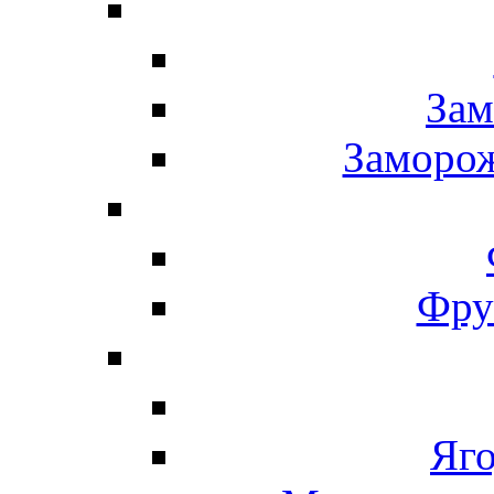
Зам
Заморо
Фру
Яг