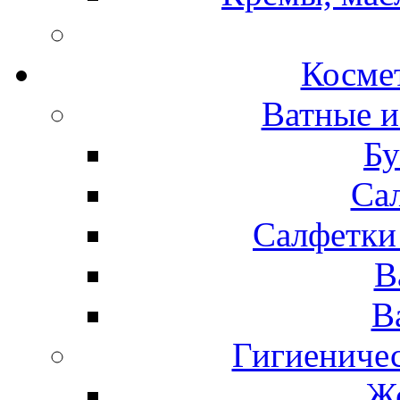
Космет
Ватные и
Бу
Са
Салфетки
В
В
Гигиениче
Же