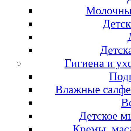
Молочные
Детск
Детска
Гигиена и ух
Подг
Влажные салфет
В
Детское м
Кремы, мас