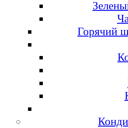
Зелены
Ч
Горячий ш
К
Конди