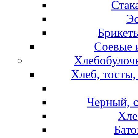
Стак
Эс
Брикет
Соевые 
Хлебобулочн
Хлеб, тосты,
Черный, 
Хле
Бато