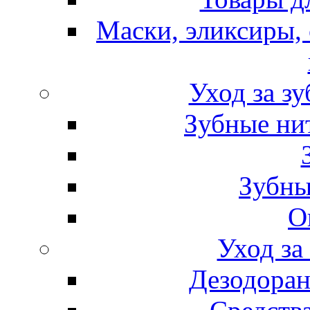
Маски, эликсиры, 
Уход за з
Зубные ни
Зубны
О
Уход за
Дезодоран