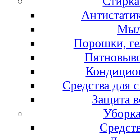
Стирка
Антистатик
Мыл
Порошки, ге
Пятновыво
Кондицион
Средства для 
Защита в
Уборка
Средст