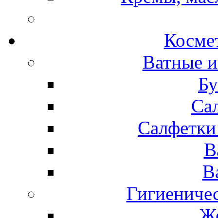
Космет
Ватные и
Бу
Са
Салфетки
В
В
Гигиениче
Же