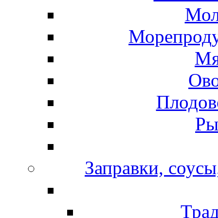
Мол
Морепроду
Мя
Ов
Плодов
Ры
Заправки, соусы
Тра