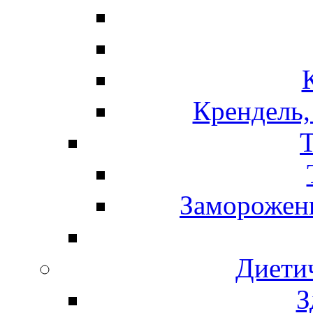
Крендель,
Т
Замороженн
Диети
З