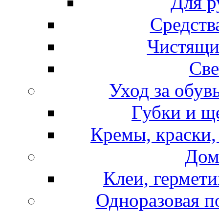
Для р
Средств
Чистящи
Све
Уход за обув
Губки и щ
Кремы, краски,
Дом
Клеи, гермети
Одноразовая по