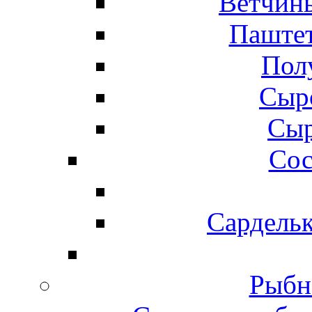
Ветчины
Паштет
Пол
Сыр
Сыр
Сос
Сардельк
Рыбн