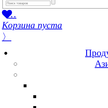
…
Корзина пуста
〉
Прод
Ази