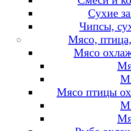
Сухие за
Чипсы, су
Мясо, птица
Мясо охлаж
Мя
М
Мясо птицы ох
М
Мя