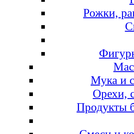
Рожки, ра
С
Фигурн
Мас
Мука и 
Орехи, 
Продукты б
Смеси и к