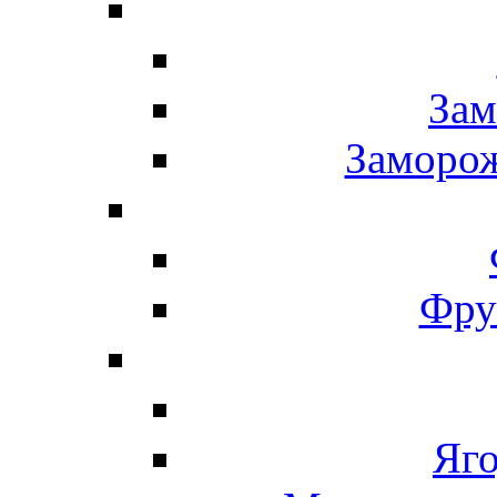
Зам
Заморо
Фру
Яг