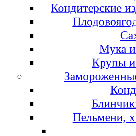
Кондитерские из
Плодовоягод
Са
Мука и
Крупы и
Замороженные
Конд
Блинчики
Пельмени, х