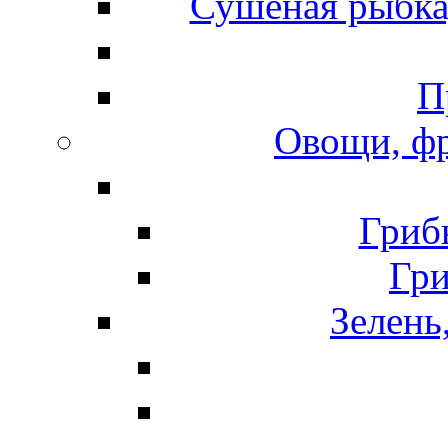
Сушеная рыбка
П
Овощи, фр
Гриб
Гр
Зелень