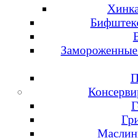
Хинка
Бифштекс
Замороженные 
П
Консерви
Г
Гр
Маслины