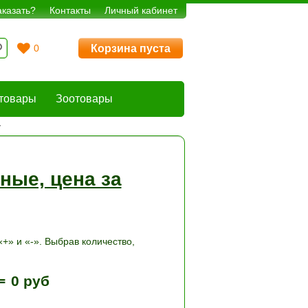
аказать?
Контакты
Личный кабинет
Корзина пуста
0
товары
Зоотовары
г
ные, цена за
+» и «-». Выбрав количество,
=
0 руб