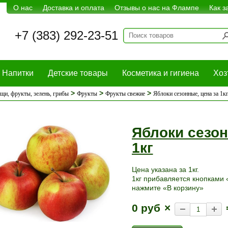
О нас
Доставка и оплата
Отзывы о нас на Флампе
Как з
+7 (383) 292-23-51
Напитки
Детские товары
Косметика и гигиена
Хоз
>
>
>
щи, фрукты, зелень, грибы
Фрукты
Фрукты свежие
Яблоки сезонные, цена за 1к
Яблоки сезон
1кг
Цена указана за 1кг.
1кг прибавляется кнопками «
нажмите «В корзину»
0 руб
×