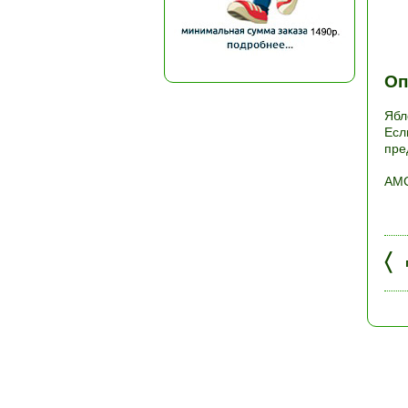
Оп
Ябл
Есл
пре
АМС
〈