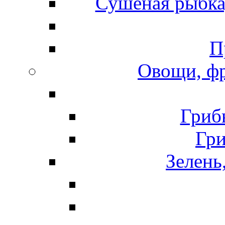
Сушеная рыбка
П
Овощи, фр
Гриб
Гр
Зелень