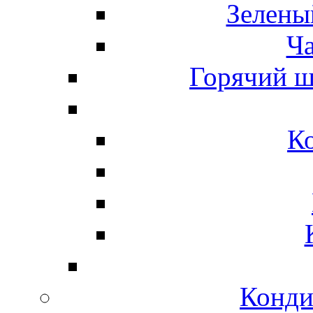
Зелены
Ч
Горячий ш
К
Конди