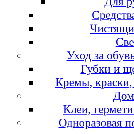
Для р
Средств
Чистящи
Све
Уход за обув
Губки и щ
Кремы, краски,
Дом
Клеи, гермети
Одноразовая по