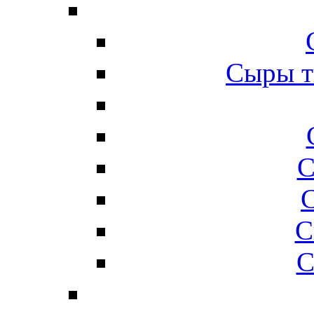
Сыры т
С
С
С