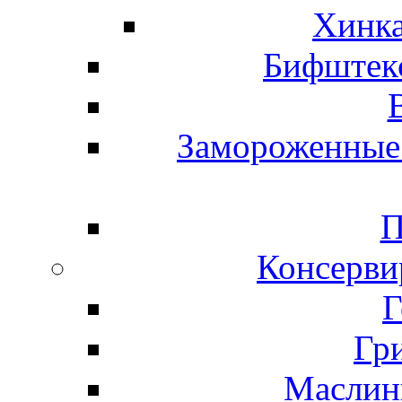
Хинка
Бифштекс
Замороженные 
П
Консерви
Г
Гр
Маслины