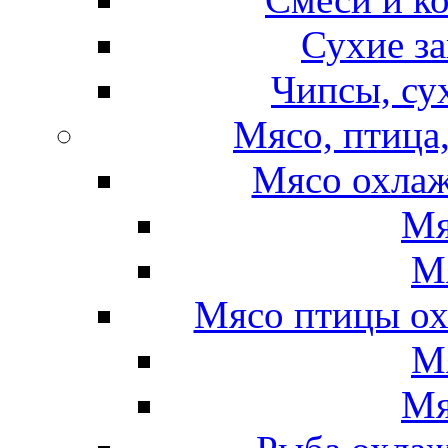
Сухие за
Чипсы, су
Мясо, птица
Мясо охлаж
Мя
М
Мясо птицы ох
М
Мя