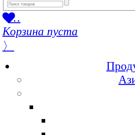
…
Корзина пуста
〉
Прод
Ази