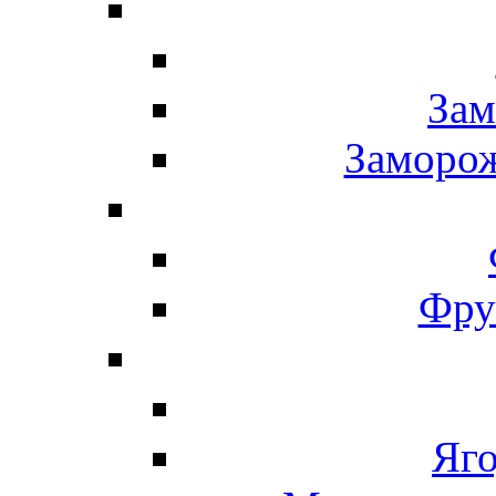
Зам
Заморо
Фру
Яг