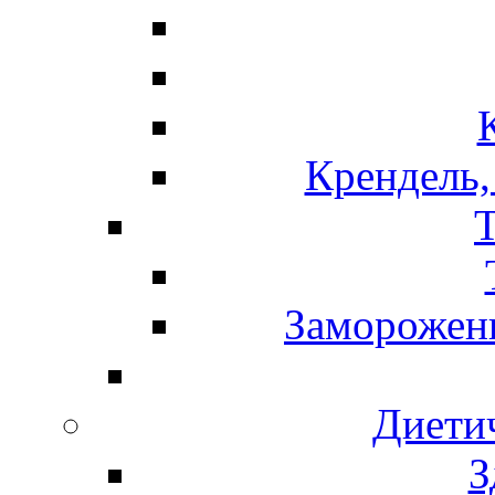
Крендель,
Т
Замороженн
Диети
З