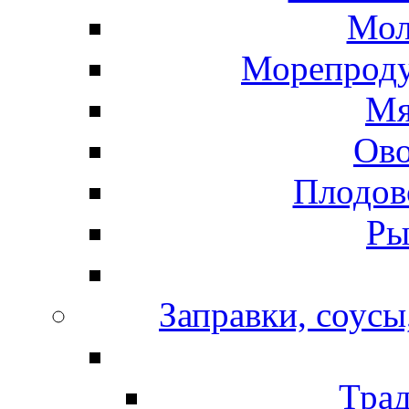
Мол
Морепроду
Мя
Ов
Плодов
Ры
Заправки, соусы
Тра