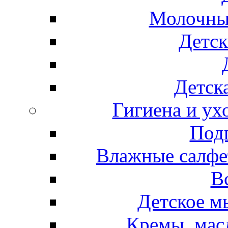
Молочные
Детск
Детска
Гигиена и ух
Подг
Влажные салфет
В
Детское м
Кремы, мас