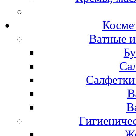
Космет
Ватные и
Бу
Са
Салфетки
В
В
Гигиениче
Же