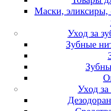
Маски, эликсиры, 
Уход за з
Зубные ни
Зубны
О
Уход за
Дезодоран