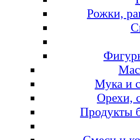
Рожки, ра
С
Фигурн
Мас
Мука и 
Орехи, 
Продукты б
Смеси и к