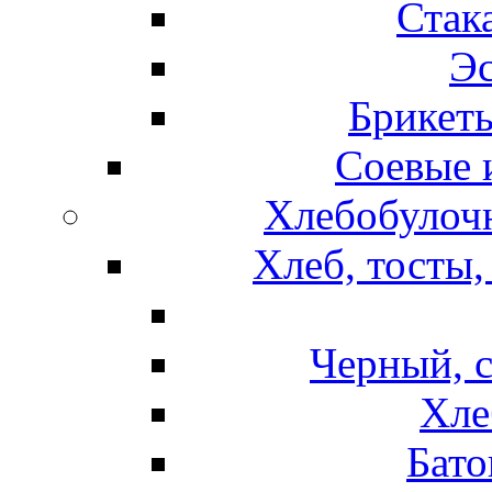
Стак
Эс
Брикет
Соевые 
Хлебобулочн
Хлеб, тосты,
Черный, 
Хле
Бато