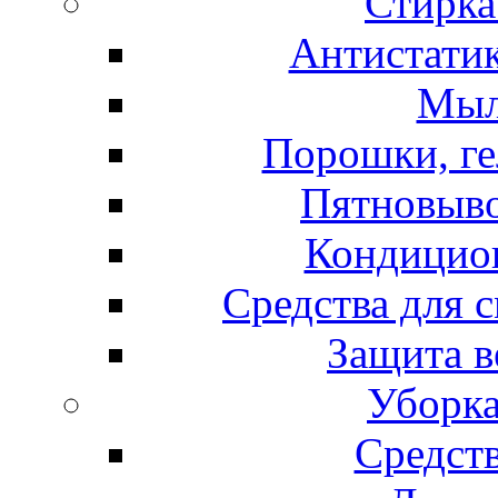
Стирка
Антистатик
Мыл
Порошки, ге
Пятновыво
Кондицион
Средства для 
Защита в
Уборка
Средст