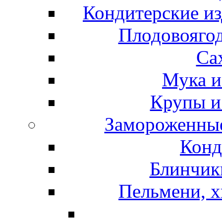
Кондитерские из
Плодовоягод
Са
Мука и
Крупы и
Замороженные
Конд
Блинчики
Пельмени, х