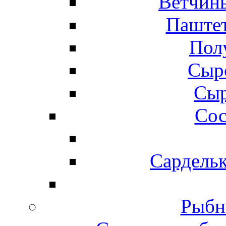
Ветчины
Паштет
Пол
Сыр
Сыр
Сос
Сардельк
Рыбн