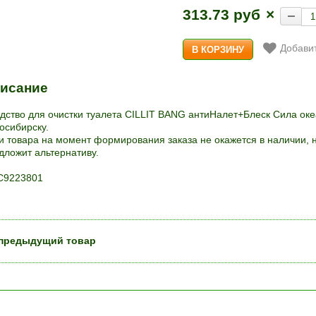
313.73 руб
×
Добавит
исание
дство для очистки туалета CILLIT BANG антиНалет+Блеск Сила оке
осибирску.
и товара на момент формирования заказа не окажется в наличии, 
дложит альтернативу.
9223801
предыдущий товар