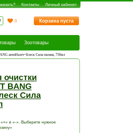
аказать?
Контакты
Личный кабинет
Корзина пуста
0
товары
Зоотовары
BANG антиНалет+Блеск Сила океана, 750мл
 очистки
IT BANG
леск Сила
л
«+» и «-». Выберите нужное
рзину»