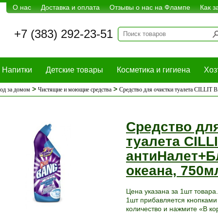
О нас
Доставка и оплата
Отзывы о нас на Флампе
Как з
+7 (383) 292-23-51
Напитки
Детские товары
Косметика и гигиена
Хоз
>
>
ход за домом
Чистящие и моющие средства
Средство для очистки туалета CILLIT 
Средство для
туалета CILL
антиНалет+Б
океана, 750м
Цена указана за 1шт товара.
1шт прибавляется кнопками 
количество и нажмите «В ко