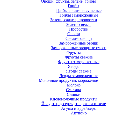
Овощи, фрукты, зелень, грибы
Грибы
Грибы свежие и сушеные
Грибы замороженные
Зелень, салаты, проростки
Зелень свежая
Проростки
Овощи
Свежие овощи
Замороженные овощи
Замороженные овощные смеси
Фрукты
Фрукты свежие
Фрукты замороженные
Ягоды
Ягоды свежие
Ягоды замороженные
Молочные продукты, мороженое
Молоко
Сметана
Сливки
Кисломолочные продукты
Йогурты, десерты, творожки и желе
Агуша и Здрайверы
Актибио