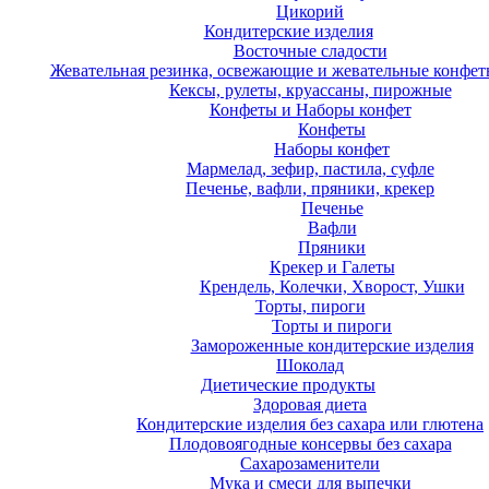
Цикорий
Кондитерские изделия
Восточные сладости
Жевательная резинка, освежающие и жевательные конфет
Кексы, рулеты, круассаны, пирожные
Конфеты и Наборы конфет
Конфеты
Наборы конфет
Мармелад, зефир, пастила, суфле
Печенье, вафли, пряники, крекер
Печенье
Вафли
Пряники
Крекер и Галеты
Крендель, Колечки, Хворост, Ушки
Торты, пироги
Торты и пироги
Замороженные кондитерские изделия
Шоколад
Диетические продукты
Здоровая диета
Кондитерские изделия без сахара или глютена
Плодовоягодные консервы без сахара
Сахарозаменители
Мука и смеси для выпечки