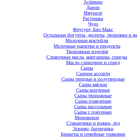
Actimuno
Данон
Имунеле
Растишка
Чудо
Фругурт, Био Макс
Остальные йогурты, десерты, творожки и ж
Молочные коктейли
Молочные напитки и продукты
Творожные изделия
Сливочные масла, маргарины, спреды
Масло сливочное и спред
Сыры
Сырное ассорти
Сыры твердые и полутвердые
Сыры мягкие
Сыры копченые
Сыры творожные
Сыры плавленые
Сыры рассольные
Сыры с плесенью
Мороженое
Стаканчики и рожки, лед
Эскимо, батончики
Брикеты и семейные упаковки