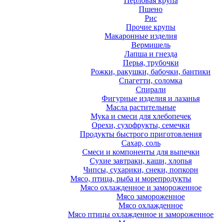
Перловая крупа
Пшено
Рис
Прочие крупы
Макаронные изделия
Вермишель
Лапша и гнезда
Перья, трубочки
Рожки, ракушки, бабочки, бантики
Спагетти, соломка
Спирали
Фигурные изделия и лазанья
Масла растительные
Мука и смеси для хлебопечек
Орехи, сухофрукты, семечки
Продукты быстрого приготовления
Сахар, соль
Смеси и компоненты для выпечки
Сухие завтраки, каши, хлопья
Чипсы, сухарики, снеки, попкорн
Мясо, птица, рыба и морепродукты
Мясо охлажденное и замороженное
Мясо замороженное
Мясо охлажденное
Мясо птицы охлажденное и замороженное