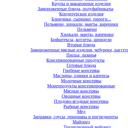
Крупы и макаронные изделия
Замороженные блюда, полуфабрикаты
Кондитерские изделия
Блинчики, сырники, пироги...
Пельмени, хинкали, манты, вареники
Пельмени
Хинкали, манты, вареники
Бифштексы, котлеты, шницели
Вторые блюда
Замороженные мясные изделия, чебуреки, наггет
Пицца, лазанья
Консервированные продукты
Готовые блюда
Грибные консервы
Маслины, оливки и каперсы
Молочные консервы
Морепродукты консервированные
Мясные консервы
Овощные консервы
Плодово-ягодные консервы
Рыбные консервы
Мед
Заправки, соусы, приправы и ингредиенты
Майонез
Традиционный майонез