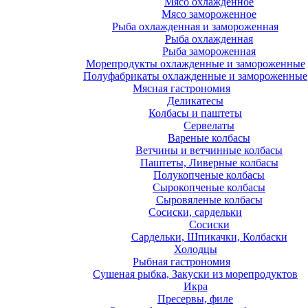
Мясо охлажденное
Мясо замороженное
Рыба охлажденная и замороженная
Рыба охлажденная
Рыба замороженная
Морепродукты охлажденные и замороженные
Полуфабрикаты охлажденные и замороженные
Мясная гастрономия
Деликатесы
Колбасы и паштеты
Сервелаты
Вареные колбасы
Ветчины и ветчинные колбасы
Паштеты, Ливерные колбасы
Полукопченые колбасы
Сырокопченые колбасы
Сыровяленые колбасы
Сосиски, сардельки
Сосиски
Сардельки, Шпикачки, Колбаски
Холодцы
Рыбная гастрономия
Сушеная рыбка, Закуски из морепродуктов
Икра
Пресервы, филе