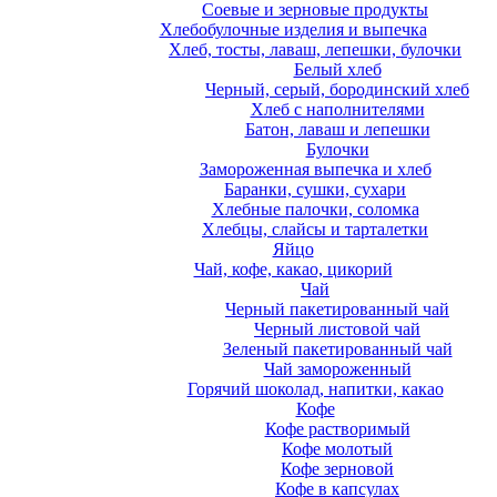
Соевые и зерновые продукты
Хлебобулочные изделия и выпечка
Хлеб, тосты, лаваш, лепешки, булочки
Белый хлеб
Черный, серый, бородинский хлеб
Хлеб с наполнителями
Батон, лаваш и лепешки
Булочки
Замороженная выпечка и хлеб
Баранки, сушки, сухари
Хлебные палочки, соломка
Хлебцы, слайсы и тарталетки
Яйцо
Чай, кофе, какао, цикорий
Чай
Черный пакетированный чай
Черный листовой чай
Зеленый пакетированный чай
Чай замороженный
Горячий шоколад, напитки, какао
Кофе
Кофе растворимый
Кофе молотый
Кофе зерновой
Кофе в капсулах