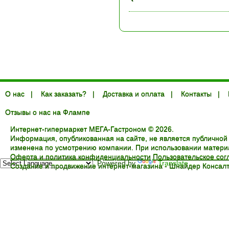
О нас
|
Как заказать?
|
Доставка и оплата
|
Контакты
|
Отзывы о нас на Флампе
Интернет-гипермаркет МЕГА-Гастроном © 2026.
Информация, опубликованная на сайте, не является публичной
изменена по усмотрению компании. При использовании материал
Оферта и политика конфиденциальности
Пользовательское со
Powered by
Translate
Создание и продвижение интернет-магазина -
Шнайдер Консалт