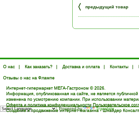
〈
предыдущий товар
О нас
|
Как заказать?
|
Доставка и оплата
|
Контакты
|
Отзывы о нас на Флампе
Интернет-гипермаркет МЕГА-Гастроном © 2026.
Информация, опубликованная на сайте, не является публичной
изменена по усмотрению компании. При использовании материал
Оферта и политика конфиденциальности
Пользовательское со
Powered by
Translate
Создание и продвижение интернет-магазина -
Шнайдер Консалт