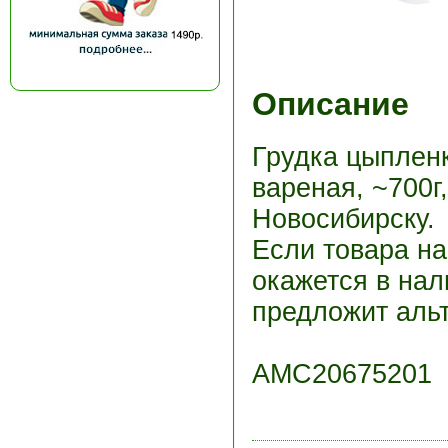
Описание
Грудка цыплен
вареная, ~700г,
Новосибирску.
Если товара н
окажется в нал
предложит альт
АМС20675201